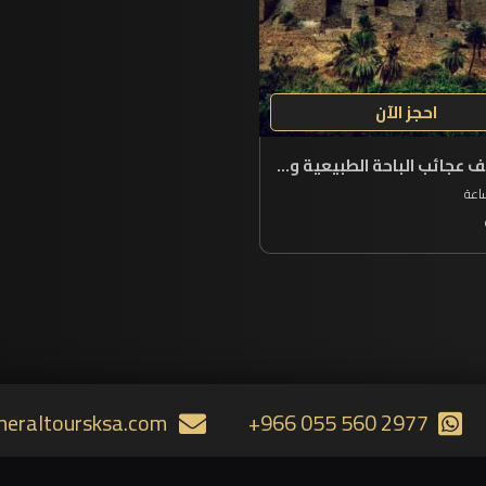
احجز الآن
استكشف عجائب الباحة الطبيعية وتاريخها
neraltoursksa.com
+966 055 560 2977