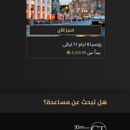
احجز الآن
روسيا 8 ايام /7 ليالى
يبدأ من

4,650.00
هل تبحث عن مساعدة؟